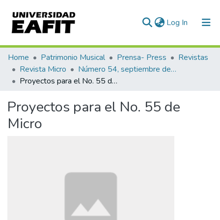
(current)
Log In
Communities & Collections
Home
Patrimonio Musical
Prensa- Press
Revistas
Revista Micro
Número 54, septiembre de 1943
All of DSpace
Proyectos para el No. 55 de Micro
Statistics
Proyectos para el No. 55 de
Micro