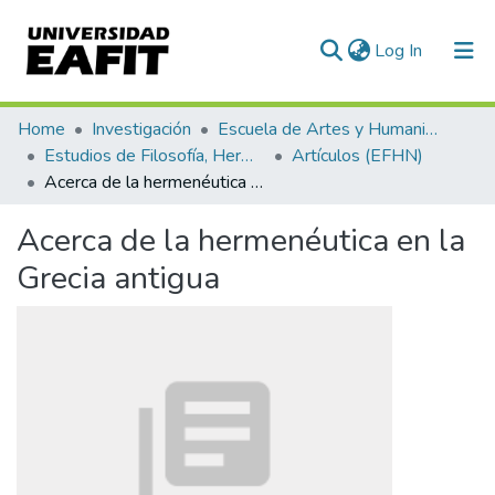
(current)
Log In
Communities & Collections
Home
Investigación
Escuela de Artes y Humanidades
Estudios de Filosofía, Hermenéutica y Narrativas
Artículos (EFHN)
All of DSpace
Acerca de la hermenéutica en la Grecia antigua
Statistics
Acerca de la hermenéutica en la
Grecia antigua