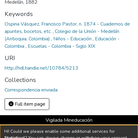
Medellín, 1882
Keywords
Ospina Vásquez, Francisco Pastor, n. 1874 - Cuadernos de
apuntes, bocetos, etc.
,
Colegio de la Unión - Medellín
(Antioquia, Colombia)
,
Niños - Educación
,
Educación -
Colombia
,
Escuelas - Colombia - Siglo XIX
URI
http://hdl.handle.net/10784/5213
Collections
Correspondencia enviada
Full item page
Vigilada Mineducación
Universidad con Acreditación Institucional hasta 2026 -
Hi! Could we please enable some additional services for
Resolución MEN 2158 de 2018
Statistical
? You can always change or withdraw your consent