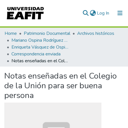
(current)
Log In
Communities & Collections
Home
Patrimonio Documental
Archivos históricos
Mariano Ospina Rodríguez (1826 -1912)
All of DSpace
Enriqueta Vásquez de Ospina
Correspondencia enviada
Statistics
Notas enseñadas en el Colegio de la Unión para ser buena persona
Notas enseñadas en el Colegio
de la Unión para ser buena
persona