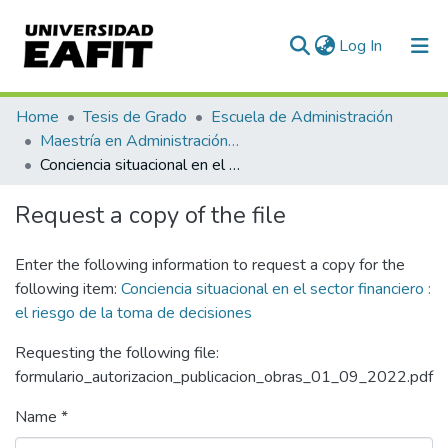
(current)
Log In
Communities & Collections
Home
Tesis de Grado
Escuela de Administración
Maestría en Administración de Riesgos (tesis)
All of DSpace
Conciencia situacional en el sector financiero : el riesgo de la toma de decisiones
Statistics
Request a copy of the file
Enter the following information to request a copy for the
following item:
Conciencia situacional en el sector financiero :
el riesgo de la toma de decisiones
Requesting the following file:
formulario_autorizacion_publicacion_obras_01_09_2022.pdf
Name *