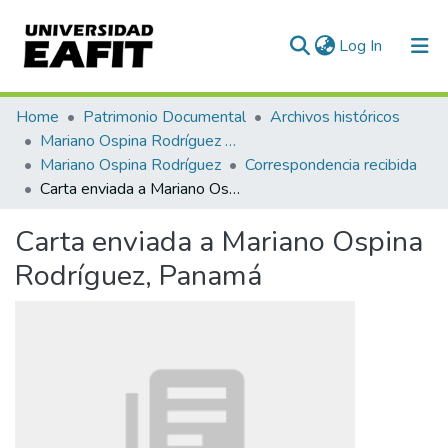
(current)
Log In
Communities & Collections
Home
Patrimonio Documental
Archivos históricos
Mariano Ospina Rodríguez (1826 -1912)
All of DSpace
Mariano Ospina Rodríguez
Correspondencia recibida
Carta enviada a Mariano Ospina Rodríguez, Panamá
Statistics
Carta enviada a Mariano Ospina
Rodríguez, Panamá