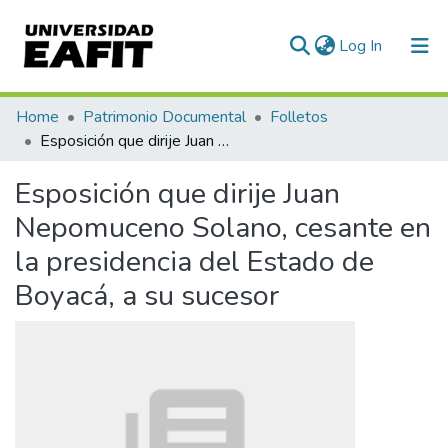
(current)
Log In
Communities & Collections
Home
Patrimonio Documental
Folletos
Esposición que dirije Juan Nepomuceno Solano, cesante en la presidencia del Estado de Boyacá, a su sucesor
All of DSpace
Esposición que dirije Juan
Statistics
Nepomuceno Solano, cesante en
la presidencia del Estado de
Boyacá, a su sucesor