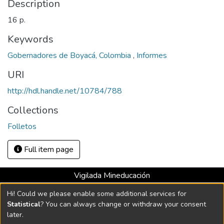
Description
16 p.
Keywords
Gobernadores de Boyacá, Colombia
,
Informes
URI
http://hdl.handle.net/10784/788
Collections
Folletos
Full item page
Vigilada Mineducación
Universidad con Acreditación Institucional hasta 2026 -
Hi! Could we please enable some additional services for
Resolución MEN 2158 de 2018
Statistical
? You can always change or withdraw your consent
later.