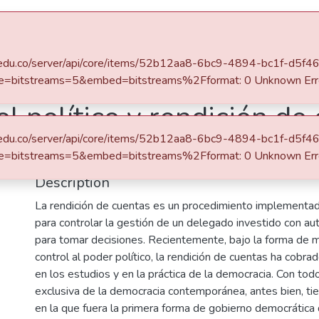
s
All of DSpace
Statistics
eafit.edu.co/server/api/core/items/52b12aa8-6bc9-4894-bc1f-d5
e=bitstreams=5&embed=bitstreams%2Fformat: 0 Unknown Err
l político y rendición de 
eafit.edu.co/server/api/core/items/52b12aa8-6bc9-4894-bc1f-d5
o
e=bitstreams=5&embed=bitstreams%2Fformat: 0 Unknown Err
Description
La rendición de cuentas es un procedimiento implementa
para controlar la gestión de un delegado investido con au
para tomar decisiones. Recientemente, bajo la forma de
control al poder político, la rendición de cuentas ha cobra
en los estudios y en la práctica de la democracia. Con todo
exclusiva de la democracia contemporánea, antes bien, t
en la que fuera la primera forma de gobierno democrática d