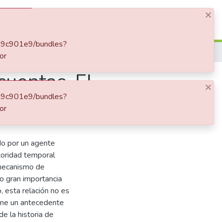
×
Log In
f469c901e9/bundles?
or
cuentas. El
×
f469c901e9/bundles?
or
do por un agente
toridad temporal
 mecanismo de
do gran importancia
, esta relación no es
iene un antecedente
e la historia de