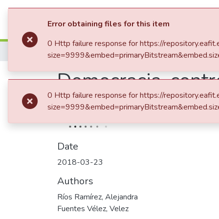
Communities & Collection
Error obtaining files for this item
0 Http failure response for https://repository.
Home
size=9999&embed=primaryBitstream&embed.siz
Democracia, contro
0 Http failure response for https://repository.
antecedente grieg
size=9999&embed=primaryBitstream&embed.siz
Date
2018-03-23
Authors
Ríos Ramírez, Alejandra
Fuentes Vélez, Velez