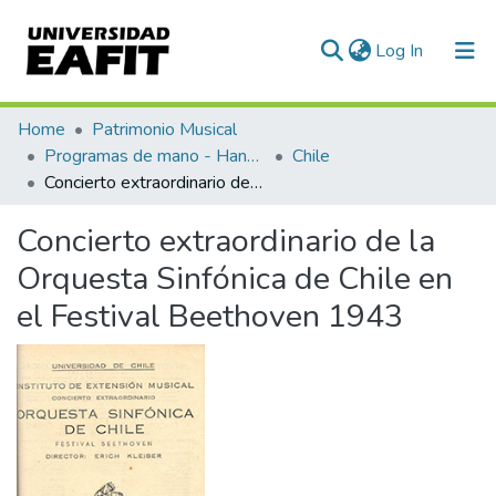
(current)
Log In
Communities & Collections
Home
Patrimonio Musical
Programas de mano - Hand programs
Chile
All of DSpace
Concierto extraordinario de la Orquesta Sinfónica de Chile en el Festival Beethoven 1943
Statistics
Concierto extraordinario de la
Orquesta Sinfónica de Chile en
el Festival Beethoven 1943