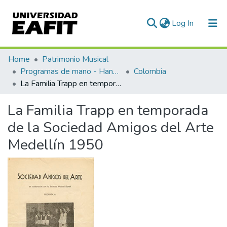
(current)
Log In
Communities & Collections
Home
Patrimonio Musical
Programas de mano - Hand programs
Colombia
All of DSpace
La Familia Trapp en temporada de la Sociedad Amigos del Arte Medellín 1950
Statistics
La Familia Trapp en temporada
de la Sociedad Amigos del Arte
Medellín 1950