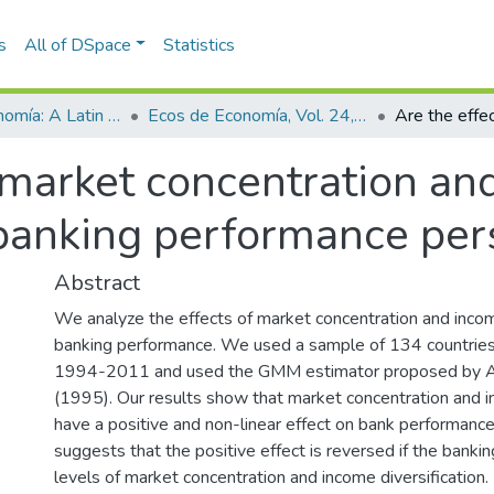
s
All of DSpace
Statistics
Ecos de Economía: A Latin American Journal of Applied Economics
Ecos de Economía, Vol. 24, No. 50 (2020)
f market concentration a
 banking performance per
Abstract
We analyze the effects of market concentration and income
banking performance. We used a sample of 134 countries 
1994-2011 and used the GMM estimator proposed by A
(1995). Our results show that market concentration and in
have a positive and non-linear effect on bank performance
suggests that the positive effect is reversed if the bankin
levels of market concentration and income diversification