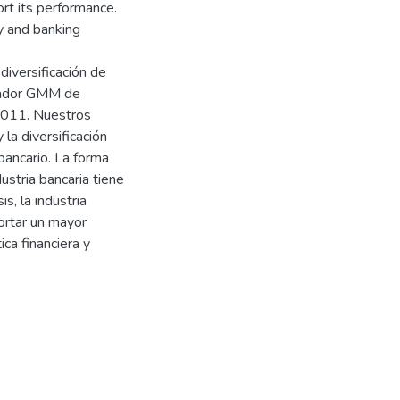
ort its performance.
cy and banking
iversificación de
mador GMM de
2011. Nuestros
la diversificación
bancario. La forma
dustria bancaria tiene
s, la industria
portar un mayor
ca financiera y