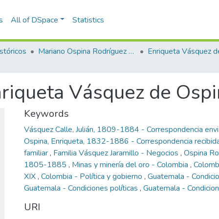
s
All of DSpace
Statistics
stóricos
Mariano Ospina Rodríguez (1826 -1912)
nriqueta Vásquez de Osp
Keywords
Vásquez Calle, Julián, 1809-1884 - Correspondencia env
Ospina, Enriqueta, 1832-1886 - Correspondencia recibid
familiar
,
Familia Vásquez Jaramillo - Negocios
,
Ospina Rod
1805-1885
,
Minas y minería del oro - Colombia
,
Colombi
XIX
,
Colombia - Política y gobierno
,
Guatemala - Condici
Guatemala - Condiciones políticas
,
Guatemala - Condicion
URI