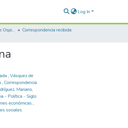
Log In
Enriqueta Vásquez de Ospina
Correspondencia recibida
ina
iada
,
Vásquez de
a
,
Correspondencia
ríguez, Mariano,
a - Política - Siglo
ones económicas
,
es sociales