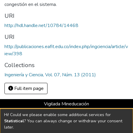
congestión en el sistema.
URI
http://hdl.handle.net/10784/14468
URI
http://publicaciones.eafit.edu.co/index.php/ingciencia/article/v
iew/398
Collections
Ingeniería y Ciencia, Vol. 07, Núm. 13 (2011)
Full item page
Vigilada Mineducación
Universidad con Acreditación Institucional hasta 2026 -
Hi! Could we please enable some additional services for
Resolución MEN 2158 de 2018
Statistical
? You can always change or withdraw your consent
later.