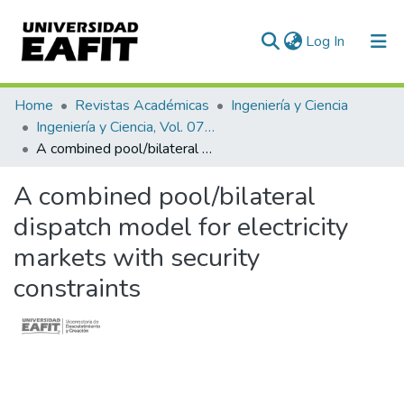
(current)
Log In
Communities & Collections
Home
Revistas Académicas
Ingeniería y Ciencia
Ingeniería y Ciencia, Vol. 07, Núm. 13 (2011)
All of DSpace
A combined pool/bilateral dispatch model for electricity markets with security constraints
Statistics
A combined pool/bilateral
dispatch model for electricity
markets with security
constraints