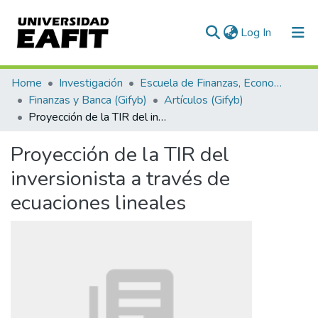
(current)
Log In
Communities & Collections
Home
Investigación
Escuela de Finanzas, Economía y Gobierno
Finanzas y Banca (Gifyb)
Artículos (Gifyb)
All of DSpace
Proyección de la TIR del inversionista a través de ecuaciones lineales
Statistics
Proyección de la TIR del
inversionista a través de
ecuaciones lineales