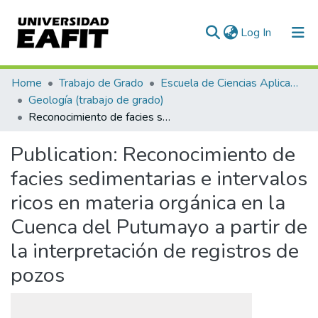
(current)
Log In
Communities & Collections
Home
Trabajo de Grado
Escuela de Ciencias Aplicadas e Ingeniería
Geología (trabajo de grado)
All of DSpace
Reconocimiento de facies sedimentarias e intervalos ricos en materia orgánica en la Cuenca del Putumayo a partir de la interpretación de registros de pozos
Statistics
Publication:
Reconocimiento de
facies sedimentarias e intervalos
ricos en materia orgánica en la
Cuenca del Putumayo a partir de
la interpretación de registros de
pozos