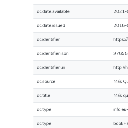
dc.date.available
2021-
dc.date.issued
2018-
dc.identifier
https:/
dc.identifier.isbn
97895
dc.identifier.uri
http:/
dc.source
Más Qu
dc.title
Más qu
dc.type
info:e
dc.type
bookPa