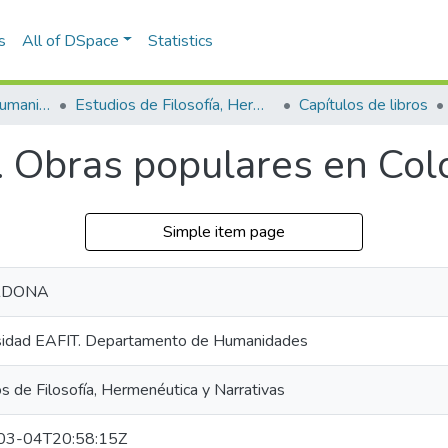
s
All of DSpace
Statistics
Escuela de Artes y Humanidades
Estudios de Filosofía, Hermenéutica y Narrativas
Capítulos de libros
. Obras populares en Co
Simple item page
RDONA
sidad EAFIT. Departamento de Humanidades
s de Filosofía, Hermenéutica y Narrativas
03-04T20:58:15Z