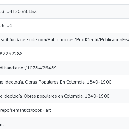
03-04T20:58:15Z
05-01
/eafit.fundanetsuite.com/Publicaciones/ProdCientif/Publicacion
87252286
/hdl.handle.net/10784/26489
e Ideología. Obras Populares En Colombia, 1840-1900
e ideología. Obras populares en Colombia, 1840-1900
u-repo/semantics/bookPart
rt