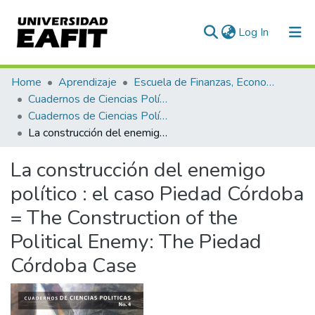
(current)
Log In
Communities & Collections
Home
Aprendizaje
Escuela de Finanzas, Economía y Gobierno
Cuadernos de Ciencias Políticas
All of DSpace
Cuadernos de Ciencias Políticas, Núm. 04 (2012)
La construcción del enemigo político : el caso Piedad Córdoba = The Construction of the Political Enemy: The Piedad Córdoba Case
Statistics
La construcción del enemigo
político : el caso Piedad Córdoba
= The Construction of the
Political Enemy: The Piedad
Córdoba Case