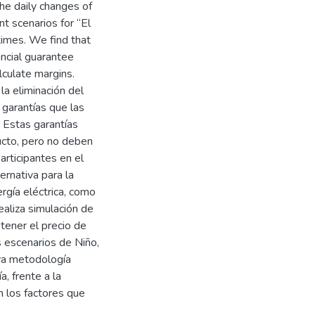
he daily changes of
nt scenarios for “El
times. We find that
ncial guarantee
culate margins.
a eliminación del
 garantías que las
 Estas garantías
ucto, pero no deben
rticipantes en el
rnativa para la
rgía eléctrica, como
aliza simulación de
tener el precio de
s escenarios de Niño,
eva metodología
, frente a la
n los factores que