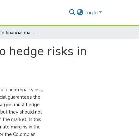
Log In
Analysis of the financial margins required to hedge risks in electric power futures markets
o hedge risks in
of counterparty risk,
ncial guarantees the
margins must hedge
, but they should not
 the market. In this
ate margins in the
for the Colombian