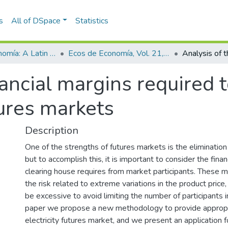
s
All of DSpace
Statistics
Ecos de Economía: A Latin American Journal of Applied Economics
Ecos de Economía, Vol. 21, No. 45 (2017)
nancial margins required t
tures markets
Description
One of the strengths of futures markets is the elimination 
but to accomplish this, it is important to consider the fina
clearing house requires from market participants. These 
the risk related to extreme variations in the product price
be excessive to avoid limiting the number of participants in
paper we propose a new methodology to provide appropri
electricity futures market, and we present an application 