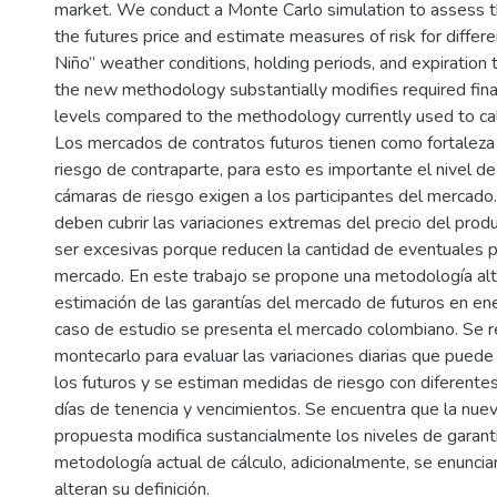
market. We conduct a Monte Carlo simulation to assess t
the futures price and estimate measures of risk for differe
Niño” weather conditions, holding periods, and expiration 
the new methodology substantially modifies required fina
levels compared to the methodology currently used to cal
Los mercados de contratos futuros tienen como fortaleza l
riesgo de contraparte, para esto es importante el nivel de
cámaras de riesgo exigen a los participantes del mercado.
deben cubrir las variaciones extremas del precio del prod
ser excesivas porque reducen la cantidad de eventuales pa
mercado. En este trabajo se propone una metodología alte
estimación de las garantías del mercado de futuros en ene
caso de estudio se presenta el mercado colombiano. Se re
montecarlo para evaluar las variaciones diarias que puede 
los futuros y se estiman medidas de riesgo con diferente
días de tenencia y vencimientos. Se encuentra que la nu
propuesta modifica sustancialmente los niveles de garantía
metodología actual de cálculo, adicionalmente, se enuncia
alteran su definición.