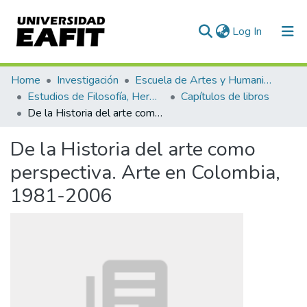
(current)
Log In
Communities & Collections
Home
Investigación
Escuela de Artes y Humanidades
Estudios de Filosofía, Hermenéutica y Narrativas
Capítulos de libros
All of DSpace
De la Historia del arte como perspectiva. Arte en Colombia, 1981-2006
Statistics
De la Historia del arte como
perspectiva. Arte en Colombia,
1981-2006