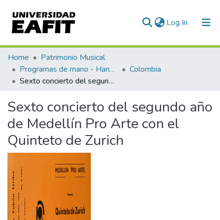
(current)
Log In
Communities & Collections
Home
Patrimonio Musical
Programas de mano - Hand programs
Colombia
All of DSpace
Sexto concierto del segundo año de Medellín Pro Arte con el Quinteto de Zurich
Statistics
Sexto concierto del segundo año
de Medellín Pro Arte con el
Quinteto de Zurich