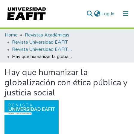
(current)
Log In
Communities & Collections
Home
Revistas Académicas
Revista Universidad EAFIT
All of DSpace
Revista Universidad EAFIT, Vol. 54, Núm. 173 (2019)
Hay que humanizar la globalización con ética pública y justicia social
Statistics
Hay que humanizar la
globalización con ética pública y
justicia social