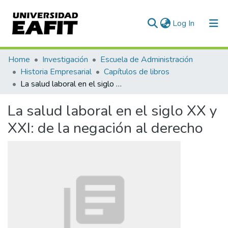
(current)
Log In
Communities & Collections
Home
Investigación
Escuela de Administración
Historia Empresarial
Capítulos de libros
All of DSpace
La salud laboral en el siglo XX y XXI: de la negación al derecho
Statistics
La salud laboral en el siglo XX y
XXI: de la negación al derecho