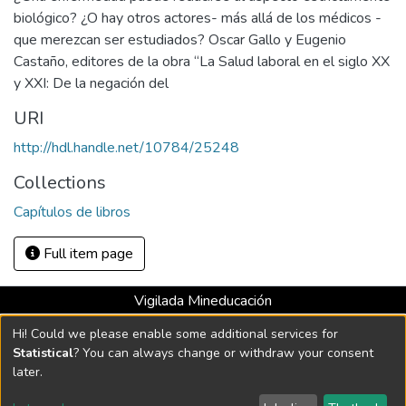
biológico? ¿O hay otros actores- más allá de los médicos -
que merezcan ser estudiados? Oscar Gallo y Eugenio
Castaño, editores de la obra “La Salud laboral en el siglo XX
y XXI: De la negación del
URI
http://hdl.handle.net/10784/25248
Collections
Capítulos de libros
Full item page
Vigilada Mineducación
Universidad con Acreditación Institucional hasta 2026 -
Hi! Could we please enable some additional services for
Resolución MEN 2158 de 2018
Statistical
? You can always change or withdraw your consent
later.
DSpace software
copyright © 2002-2026
LYRASIS