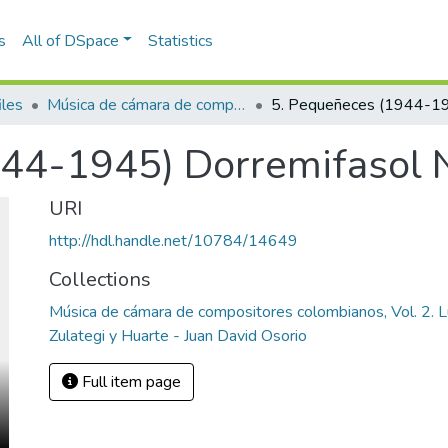
s
All of DSpace
Statistics
iles
Música de cámara de compositores colombianos, Vol. 2. Luis Miguel de Zulategi y Huarte - Juan David Osorio
944-1945) Dorremifasol 
URI
http://hdl.handle.net/10784/14649
Collections
Música de cámara de compositores colombianos, Vol. 2. L
Zulategi y Huarte - Juan David Osorio
Full item page