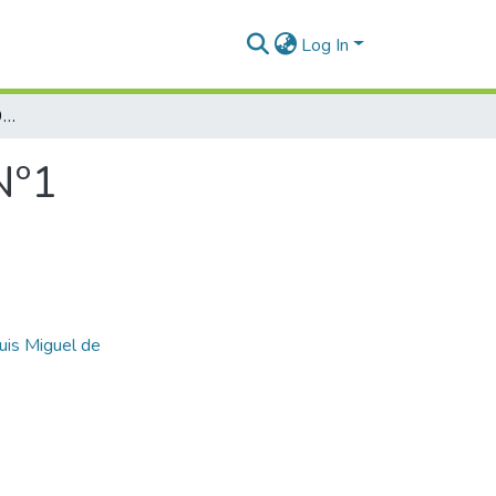
Log In
5. Pequeñeces (1944-1945) Dorremifasol Nº1
Nº1
uis Miguel de