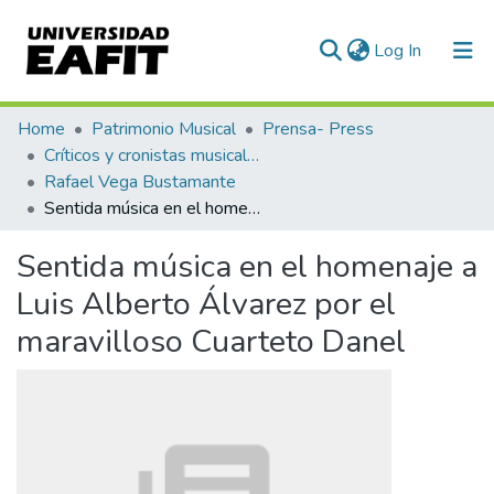
(current)
Log In
Communities & Collections
Home
Patrimonio Musical
Prensa- Press
Críticos y cronistas musicales
All of DSpace
Rafael Vega Bustamante
Sentida música en el homenaje a Luis Alberto Álvarez por el maravilloso Cuarteto Danel
Statistics
Sentida música en el homenaje a
Luis Alberto Álvarez por el
maravilloso Cuarteto Danel