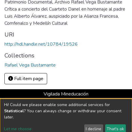
Patrimonio Documental, Archivo Rafael Vega Bustamante
Crítica a concierto del Cuarteto Danel en homenaje al padre
Luis Alberto Álvarez, auspiciado por la Alianza Francesa,
Comfenalco y Medellín Cultural
URI
http://hdl.handle.net/10784/19526
Collections
Rafael Vega Bustamante
Full item page
Vigilada Mineducación
Universidad con Acreditación Institucional hasta 2026 -
Hi! Could we please enable some additional services for
Resolución MEN 2158 de 2018
Statistical
? You can always change or withdraw your consent
later.
DSpace software
copyright © 2002-2026
LYRASIS
Let me choose
I decline
That's ok