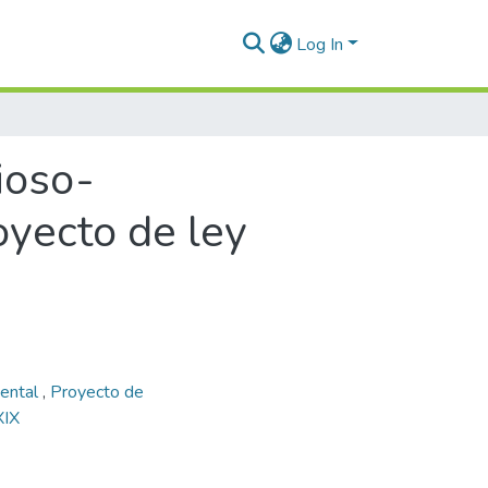
Log In
cioso-
oyecto de ley
ental
,
Proyecto de
XIX