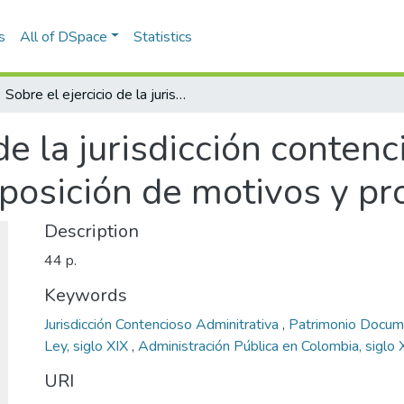
s
All of DSpace
Statistics
Sobre el ejercicio de la jurisdicción contencioso-administrativa : exposición de motivos y proyecto de ley
de la jurisdicción conten
xposición de motivos y pr
Description
44 p.
Keywords
Jurisdicción Contencioso Adminitrativa
,
Patrimonio Docum
Ley, siglo XIX
,
Administración Pública en Colombia, siglo 
URI