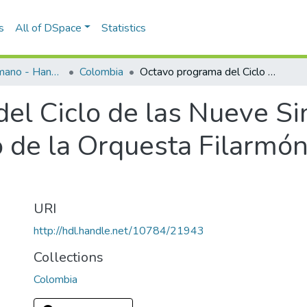
s
All of DSpace
Statistics
Programas de mano - Hand programs
Colombia
Octavo programa del Ciclo de las Nueve Sinfonías de Beethoven a cargo de la Orquesta Filarmónica de Bogotá 1983
el Ciclo de las Nueve Si
 de la Orquesta Filarmón
URI
http://hdl.handle.net/10784/21943
Collections
Colombia