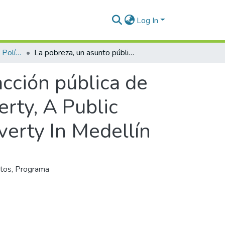
Log In
Cuadernos de Ciencias Políticas, Núm. 02 (2010)
La pobreza, un asunto público análisis a la acción pública de lucha contra la pobreza en Medellínn = Poverty, A Public Issue Analysis Of Public Action To Fight Poverty In Medellín
acción pública de
rty, A Public
verty In Medellín
tos
,
Programa