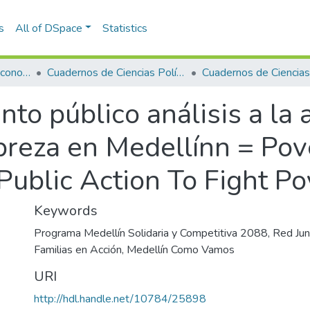
s
All of DSpace
Statistics
Escuela de Finanzas, Economía y Gobierno
Cuadernos de Ciencias Políticas
nto público análisis a la 
breza en Medellínn = Pove
Public Action To Fight Po
Keywords
Programa Medellín Solidaria y Competitiva 2088
,
Red Jun
Familias en Acción
,
Medellín Como Vamos
URI
http://hdl.handle.net/10784/25898