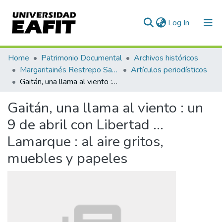
(current)
Log In
Communities & Collections
Home
Patrimonio Documental
Archivos históricos
Margaritainés Restrepo Santamaría
Artículos periodísticos
All of DSpace
Gaitán, una llama al viento : un 9 de abril con Libertad ... Lamarque : al aire gritos, muebles y papeles
Statistics
Gaitán, una llama al viento : un
9 de abril con Libertad ...
Lamarque : al aire gritos,
muebles y papeles