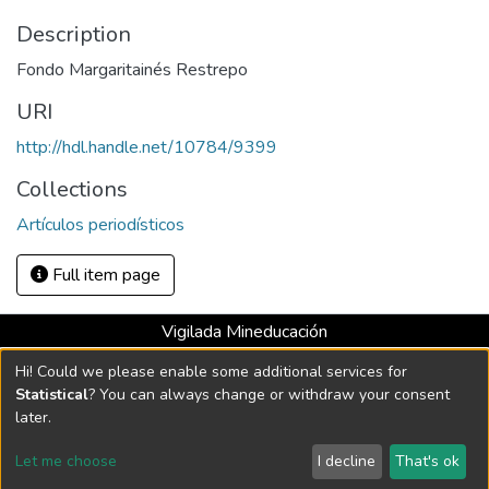
Description
Fondo Margaritainés Restrepo
URI
http://hdl.handle.net/10784/9399
Collections
Artículos periodísticos
Full item page
Vigilada Mineducación
Universidad con Acreditación Institucional hasta 2026 -
Hi! Could we please enable some additional services for
Resolución MEN 2158 de 2018
Statistical
? You can always change or withdraw your consent
later.
DSpace software
copyright © 2002-2026
LYRASIS
Let me choose
I decline
That's ok
Cookie settings
Send Feedback