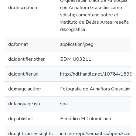
Orquesta Sinfónica de Antioquia
dc.description
con Annafiora Grasellini como
solista; comentario sobre el
Instituto de Bellas Artes; reseña
discográfica
dc.format
application/jpeg
dc.identifier.other
BDM U03211
dc.identifier.uri
http://hdl.handle.net/10784/18936
dc.image.author
Fotografía de Annafiora Grasellini
dc.language.iso
spa
dc.publisher
Periódico El Colombiano
dc.rights.accessrights
info:eu-repo/semantics/openAccess