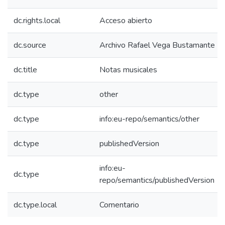
dc.rights.local
Acceso abierto
dc.source
Archivo Rafael Vega Bustamante
dc.title
Notas musicales
dc.type
other
dc.type
info:eu-repo/semantics/other
dc.type
publishedVersion
info:eu-
dc.type
repo/semantics/publishedVersion
dc.type.local
Comentario