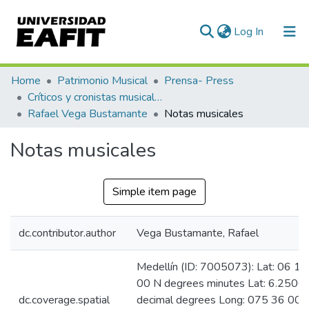
(current)
Log In
Communities & Collections
Home
Patrimonio Musical
Prensa- Press
Críticos y cronistas musicales
All of DSpace
Rafael Vega Bustamante
Notas musicales
Statistics
Notas musicales
Simple item page
dc.contributor.author
Vega Bustamante, Rafael
Medellín (ID: 7005073): Lat: 06 15
00 N degrees minutes Lat: 6.2500
dc.coverage.spatial
decimal degrees Long: 075 36 00