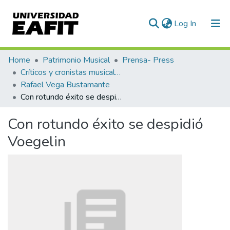
(current)
Log In
Communities & Collections
Home
Patrimonio Musical
Prensa- Press
Críticos y cronistas musicales
All of DSpace
Rafael Vega Bustamante
Con rotundo éxito se despidió Voegelin
Statistics
Con rotundo éxito se despidió
Voegelin