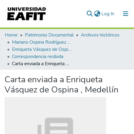
(current)
Log In
Communities & Collections
Home
Patrimonio Documental
Archivos históricos
Mariano Ospina Rodríguez (1826 -1912)
All of DSpace
Enriqueta Vásquez de Ospina
Correspondencia recibida
Statistics
Carta enviada a Enriqueta Vásquez de Ospina , Medellín
Carta enviada a Enriqueta
Vásquez de Ospina , Medellín