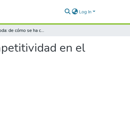
Log In
Inexmoda: de cómo se ha construido la competitividad en el sector textil-confección en Colombia
etitividad en el