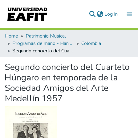
(current)
Log In
Communities & Collections
Home
Patrimonio Musical
Programas de mano - Hand programs
Colombia
All of DSpace
Segundo concierto del Cuarteto Húngaro en temporada de la Sociedad Amigos del Arte Medellín 1957
Statistics
Segundo concierto del Cuarteto
Húngaro en temporada de la
Sociedad Amigos del Arte
Medellín 1957