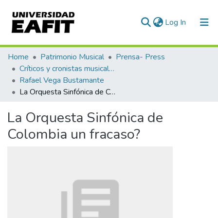
(current)
Log In
Communities & Collections
Home
Patrimonio Musical
Prensa- Press
Críticos y cronistas musicales
All of DSpace
Rafael Vega Bustamante
La Orquesta Sinfónica de Colombia un fracaso?
Statistics
La Orquesta Sinfónica de
Colombia un fracaso?