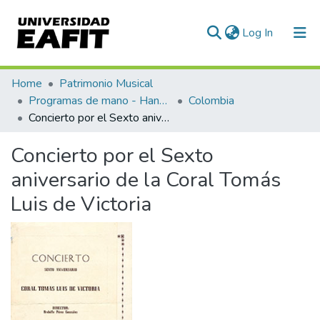
(current)
Log In
Communities & Collections
Home
Patrimonio Musical
Programas de mano - Hand programs
Colombia
All of DSpace
Concierto por el Sexto aniversario de la Coral Tomás Luis de Victoria
Statistics
Concierto por el Sexto
aniversario de la Coral Tomás
Luis de Victoria