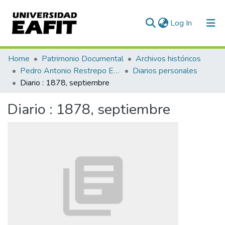
(current)
Log In
Communities & Collections
Home
Patrimonio Documental
Archivos históricos
Pedro Antonio Restrepo Escovar
Diarios personales
All of DSpace
Diario : 1878, septiembre
Statistics
Diario : 1878, septiembre