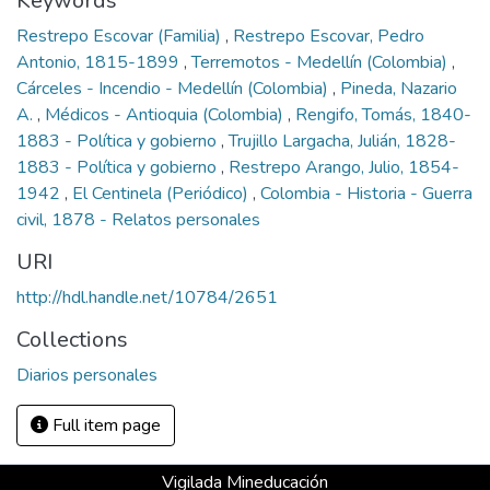
Keywords
Restrepo Escovar (Familia)
,
Restrepo Escovar, Pedro
Antonio, 1815-1899
,
Terremotos - Medellín (Colombia)
,
Cárceles - Incendio - Medellín (Colombia)
,
Pineda, Nazario
A.
,
Médicos - Antioquia (Colombia)
,
Rengifo, Tomás, 1840-
1883 - Política y gobierno
,
Trujillo Largacha, Julián, 1828-
1883 - Política y gobierno
,
Restrepo Arango, Julio, 1854-
1942
,
El Centinela (Periódico)
,
Colombia - Historia - Guerra
civil, 1878 - Relatos personales
URI
http://hdl.handle.net/10784/2651
Collections
Diarios personales
Full item page
Vigilada Mineducación