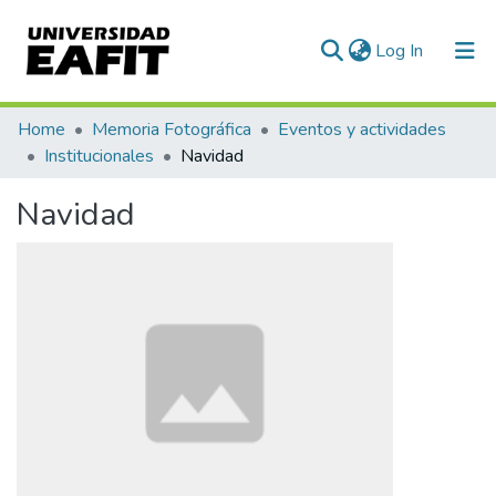
(current)
Log In
Communities & Collections
Home
Memoria Fotográfica
Eventos y actividades
Institucionales
Navidad
All of DSpace
Navidad
Statistics