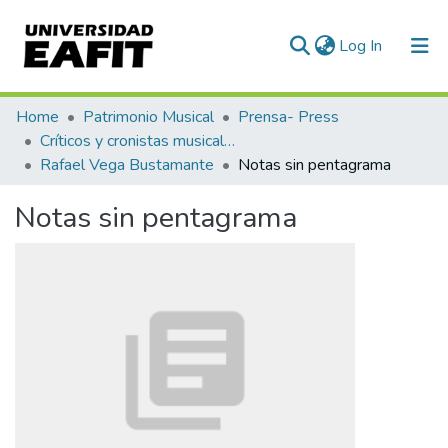
(current)
Log In
Communities & Collections
Home
Patrimonio Musical
Prensa- Press
Críticos y cronistas musicales
All of DSpace
Rafael Vega Bustamante
Notas sin pentagrama
Statistics
Notas sin pentagrama