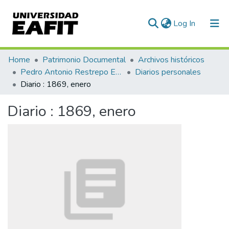
(current)
Log In
Communities & Collections
Home
Patrimonio Documental
Archivos históricos
Pedro Antonio Restrepo Escovar
Diarios personales
All of DSpace
Diario : 1869, enero
Statistics
Diario : 1869, enero