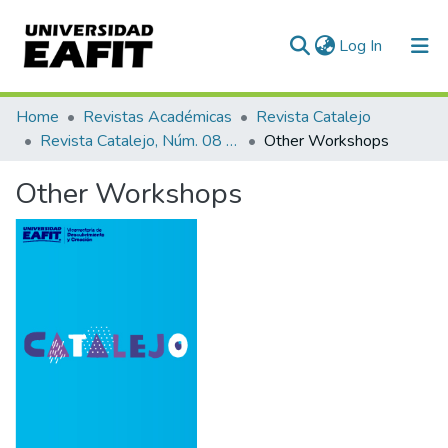
(current)
Log In
Communities & Collections
Home
Revistas Académicas
Revista Catalejo
Revista Catalejo, Núm. 08 (2015)
Other Workshops
All of DSpace
Other Workshops
Statistics