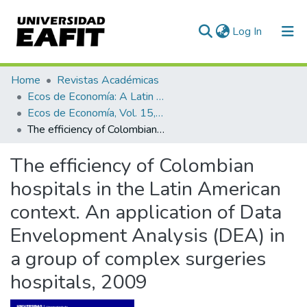
(current)
Log In
Communities & Collections
Home
Revistas Académicas
Ecos de Economía: A Latin American Journal of Applied Economics
All of DSpace
Ecos de Economía, Vol. 15, No. 33 (2011)
The efficiency of Colombian hospitals in the Latin American context. An application of Data Envelopment Analysis (DEA) in a group of complex surgeries hospitals, 2009
Statistics
The efficiency of Colombian
hospitals in the Latin American
context. An application of Data
Envelopment Analysis (DEA) in
a group of complex surgeries
hospitals, 2009