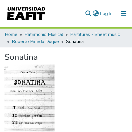
(current)
Log In
Communities & Collections
Home
Patrimonio Musical
Partituras - Sheet music
Roberto Pineda Duque
Sonatina
All of DSpace
Sonatina
Statistics