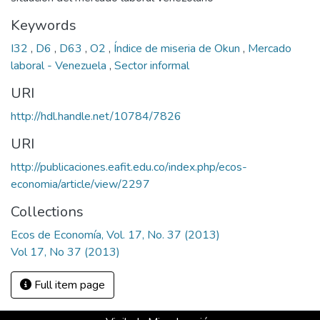
Keywords
I32
,
D6
,
D63
,
O2
,
Índice de miseria de Okun
,
Mercado
laboral - Venezuela
,
Sector informal
URI
http://hdl.handle.net/10784/7826
URI
http://publicaciones.eafit.edu.co/index.php/ecos-
economia/article/view/2297
Collections
Ecos de Economía, Vol. 17, No. 37 (2013)
Vol 17, No 37 (2013)
Full item page