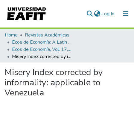
(current)
Log In
Communities & Collections
Home
Revistas Académicas
Ecos de Economía: A Latin American Journal of Applied Economics
All of DSpace
Ecos de Economía, Vol. 17, No. 37 (2013)
Misery Index corrected by informality: applicable to Venezuela
Statistics
Misery Index corrected by
informality: applicable to
Venezuela