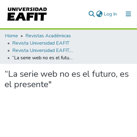
(current)
Log In
Communities & Collections
Home
Revistas Académicas
Revista Universidad EAFIT
All of DSpace
Revista Universidad EAFIT, Vol. 52, Núm. 169 (2017)
“La serie web no es el futuro, es el presente"
Statistics
“La serie web no es el futuro, es
el presente"