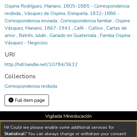
Ospina Rodríguez, Mariano, 1805-1885 - Correspondencia
recibida
,
Vásquez de Ospina, Enriqueta, 1832-1886 -
Correspondencia enviada
,
Correspondencia familiar
,
Ospina
Vásquez, Mariano, 1867-1941
,
Café - Cultivo
,
Cartas de
amor
,
Batrés, Julián
,
Ganado en Guatemala
,
Familia Ospina
Vásquez - Negocios
URI
http://hdl.handle.net/10784/3632
Collections
Correspondencia recibida
Full item page
Vigilada Mineducación
Universidad con Acreditación Institucional hasta 2026 -
Hi! Could we please enable some additional services for
Resolución MEN 2158 de 2018
Statistical
? You can always change or withdraw your consent