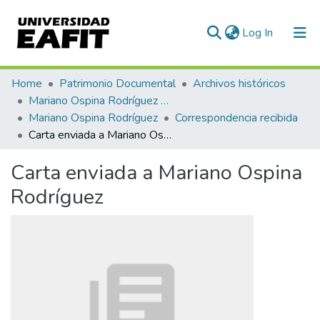
(current)
Log In
Communities & Collections
Home
Patrimonio Documental
Archivos históricos
Mariano Ospina Rodríguez (1826 -1912)
All of DSpace
Mariano Ospina Rodríguez
Correspondencia recibida
Carta enviada a Mariano Ospina Rodríguez
Statistics
Carta enviada a Mariano Ospina
Rodríguez