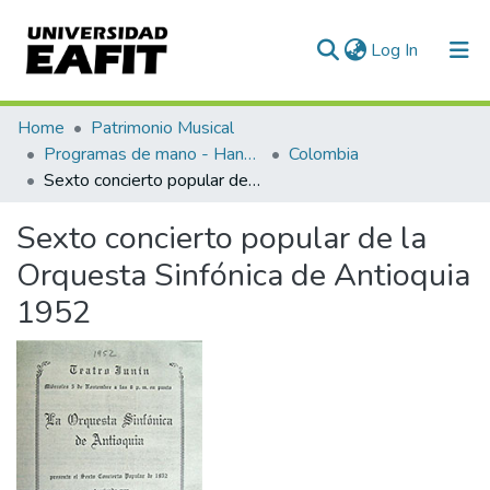
(current)
Log In
Communities & Collections
Home
Patrimonio Musical
Programas de mano - Hand programs
Colombia
All of DSpace
Sexto concierto popular de la Orquesta Sinfónica de Antioquia 1952
Statistics
Sexto concierto popular de la
Orquesta Sinfónica de Antioquia
1952