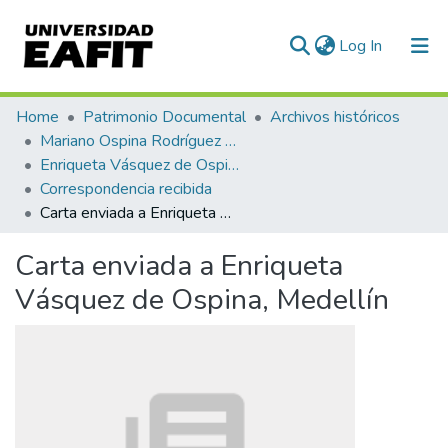
(current)
Log In
Communities & Collections
Home
Patrimonio Documental
Archivos históricos
Mariano Ospina Rodríguez (1826 -1912)
All of DSpace
Enriqueta Vásquez de Ospina
Correspondencia recibida
Statistics
Carta enviada a Enriqueta Vásquez de Ospina, Medellín
Carta enviada a Enriqueta
Vásquez de Ospina, Medellín