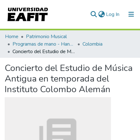
(current)
Log In
Communities & Collections
Home
Patrimonio Musical
Programas de mano - Hand programs
Colombia
All of DSpace
Concierto del Estudio de Música Antigua en temporada del Instituto Colombo Alemán
Statistics
Concierto del Estudio de Música
Antigua en temporada del
Instituto Colombo Alemán