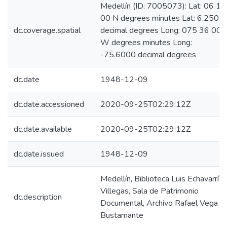
Medellín (ID: 7005073): Lat: 06 15
00 N degrees minutes Lat: 6.2500
dc.coverage.spatial
decimal degrees Long: 075 36 00
W degrees minutes Long:
-75.6000 decimal degrees
dc.date
1948-12-09
dc.date.accessioned
2020-09-25T02:29:12Z
dc.date.available
2020-09-25T02:29:12Z
dc.date.issued
1948-12-09
Medellín, Biblioteca Luis Echavarría
Villegas, Sala de Patrimonio
dc.description
Documental, Archivo Rafael Vega
Bustamante