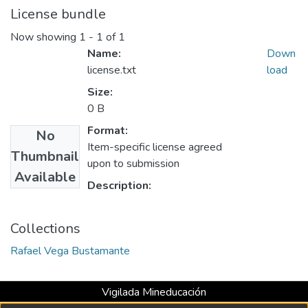
License bundle
Now showing
1 - 1 of 1
Name:
Down
license.txt
load
Size:
0 B
Format:
No
Item-specific license agreed
Thumbnail
upon to submission
Available
Description:
Collections
Rafael Vega Bustamante
Vigilada Mineducación