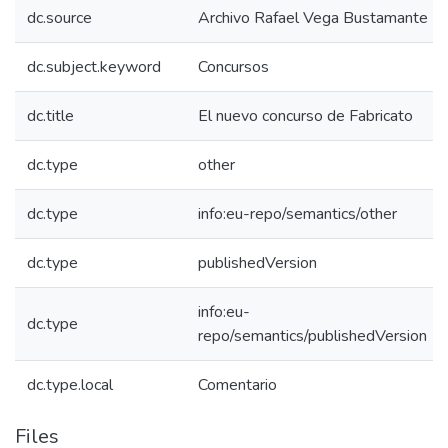
dc.source
Archivo Rafael Vega Bustamante
dc.subject.keyword
Concursos
dc.title
El nuevo concurso de Fabricato
dc.type
other
dc.type
info:eu-repo/semantics/other
dc.type
publishedVersion
info:eu-
dc.type
repo/semantics/publishedVersion
dc.type.local
Comentario
Files