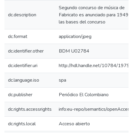
Segundo concurso de música de
dc.description
Fabricato es anunciado para 1949,
las bases del concurso
dc.format
application/jpeg
dc.identifier.other
BDM U02784
dc.identifier.uri
http://hdl.handle.net/10784/19797
dc.language.iso
spa
dc.publisher
Periódico El Colombiano
dc.rights.accessrights
info:eu-repo/semantics/openAccess
dc.rights.local
Acceso abierto