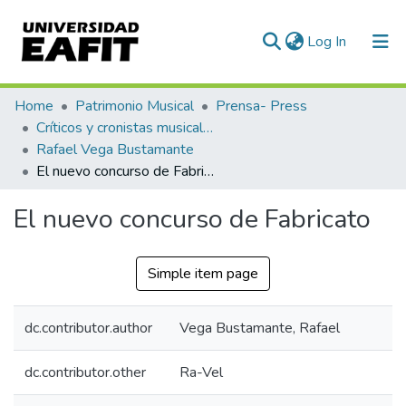
(current)
Log In
Communities & Collections
Home
Patrimonio Musical
Prensa- Press
Críticos y cronistas musicales
All of DSpace
Rafael Vega Bustamante
El nuevo concurso de Fabricato
Statistics
El nuevo concurso de Fabricato
Simple item page
dc.contributor.author
Vega Bustamante, Rafael
dc.contributor.other
Ra-Vel