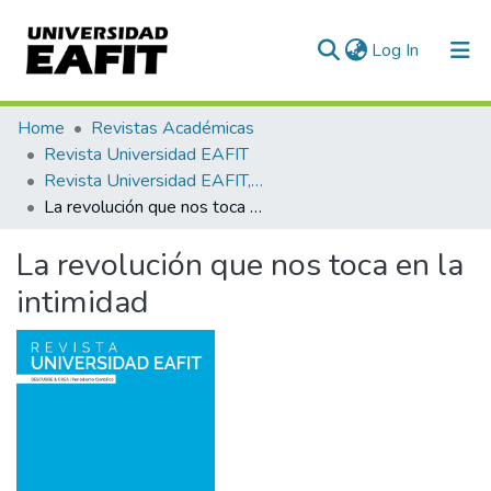
(current)
Log In
Communities & Collections
Home
Revistas Académicas
Revista Universidad EAFIT
All of DSpace
Revista Universidad EAFIT, Vol. 54, Núm. 174 (2019)
La revolución que nos toca en la intimidad
Statistics
La revolución que nos toca en la
intimidad