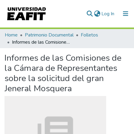
(current)
Log In
Communities & Collections
Home
Patrimonio Documental
Folletos
Informes de las Comisiones de la Cámara de Representantes sobre la solicitud del gran Jeneral Mosquera
All of DSpace
Informes de las Comisiones de
Statistics
la Cámara de Representantes
sobre la solicitud del gran
Jeneral Mosquera